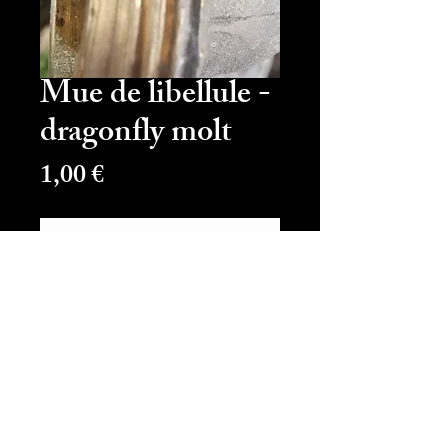
Mue de libellule -
dragonfly molt
Prix
1,00 €
Ajouter au panier
Commander et payer
Type
jpg
Taille
2,2MB
Résolution
2128x4608px