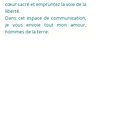
cœur sacré et empruntez la voie de la 
liberté.
Dans cet espace de communication, 
je vous envoie tout mon amour, 
hommes de la terre.
En terre sacrée, vous vous trouverez, 
plus rien n'aura d'importance que 
cette légèreté intégrée et 
matérialisée. Que dans chacun de 
vos centres puissent descendre la 
lumière cristalline et ainsi vous 
transformer.
Un être de Sirius. 
 Je « rencontre » nombreux hommes 
qui en effet ont beaucoup de mal à 
prendre leur place. Ils ont honte de 
ressentir, se sente mal à l'aise avec ce 
côté féminin qui émerge en eux. Il est 