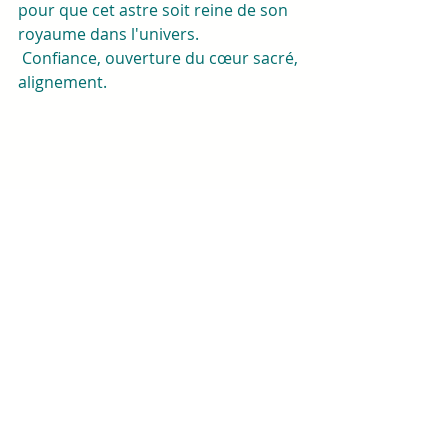
pour que cet astre soit reine de son 
royaume dans l'univers.
 Confiance, ouverture du cœur sacré, 
alignement.
Amalia
www.lesjoyauxsacres.com 
Posts récents
Voir tout