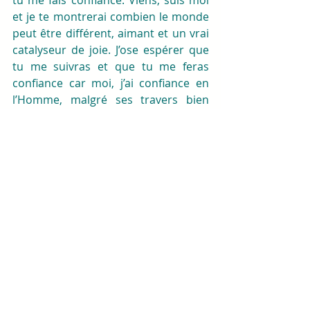
et je te montrerai combien le monde 
peut être différent, aimant et un vrai 
catalyseur de joie. J’ose espérer que 
tu me suivras et que tu me feras 
confiance car moi, j’ai confiance en 
l’Homme, malgré ses travers bien 
ancrés, je sais qu’il peut-être tout 
autre et aspirer à un monde en paix. 
Suis le chemin du cœur, il te mènera 
à moi, peu importe où tu te trouves, 
je serais là, à ta demande. Je 
ressemble à un petit lutin et je suis 
tout habillé de blanc. Je représente la 
pureté et je transporte la sagesse 
avec moi, à semer un peu partout 
dans le monde. Si tu actives les 
graines en toi alors tu pourras toi 
aussi ! Et oui !!! Alors qu’attends-tu !? 