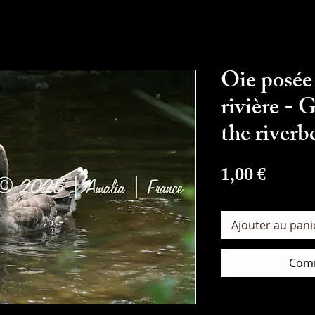
Oie posée s
rivière - 
the riverb
Prix
1,00 €
Ajouter au pani
Comm