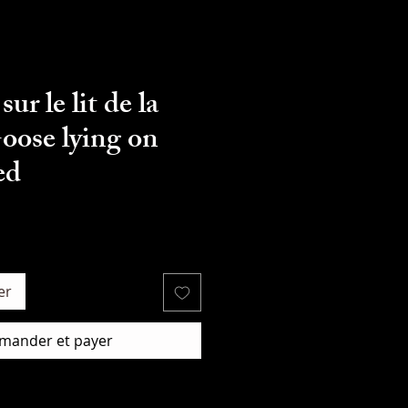
ur le lit de la
Goose lying on
ed
er
ander et payer