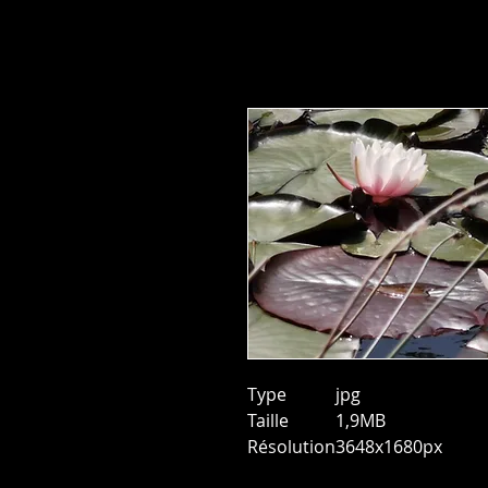
Type
jpg
Taille
1,9MB
Résolution
3648x1680px