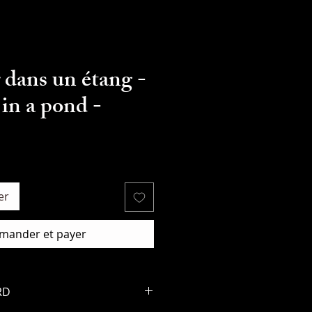
dans un étang -
 in a pond -
er
ander et payer
RD