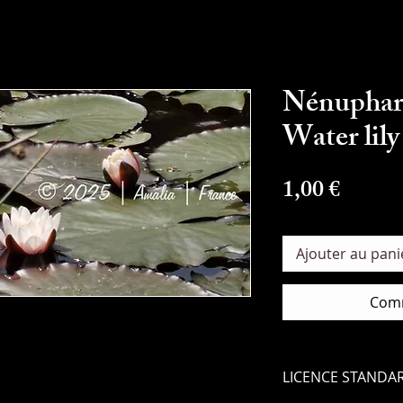
Nénuphar 
Water lily
Prix
1,00 €
Ajouter au pani
Comm
LICENCE STANDA