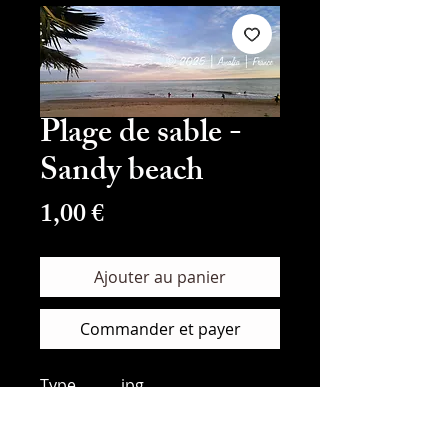
Plage de sable -
Sandy beach
Prix
1,00 €
Ajouter au panier
Commander et payer
Type
jpg
Taille
11,4MB
Résolution
9600x4433px