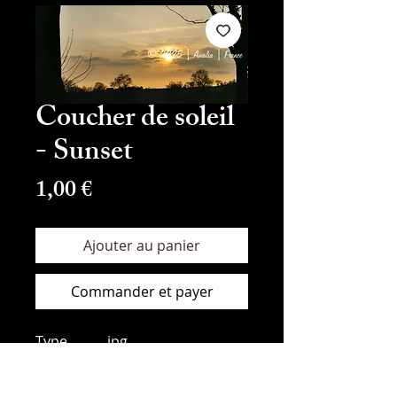
Coucher de soleil
- Sunset
Prix
1,00 €
Ajouter au panier
Commander et payer
Type
jpg
Taille
12,8MB
Résolution
9600x4433px