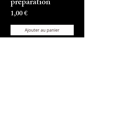
preparation
Prix
1,00 €
Ajouter au panier
Commander et payer
Type
jpg
Taille
4,6MB
Résolution
3376x4500px
LICENCE STANDARD
LICENCE STANDARD
D’UTILISATION DE
PHOTOGRAPHIES
applicable pour les photographies