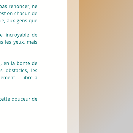
pas renoncer, ne 
 est en chacun de 
vie, aux gens que 
 incroyable de 
 les yeux, mais 
, en la bonté de 
obstacles, les 
mement… Libre à 
 cette douceur de 