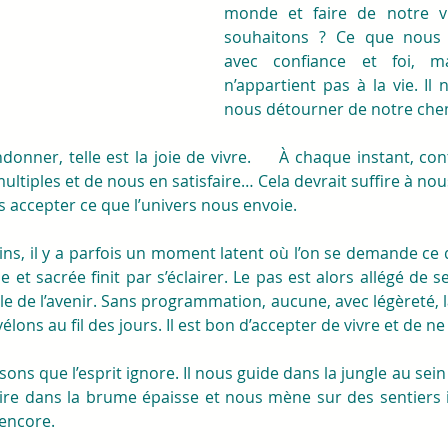
monde et faire de notre v
souhaitons ? Ce que nous s
avec confiance et foi, ma
n’appartient pas à la vie. Il 
nous détourner de notre che
donner, telle est la joie de vivre.     À chaque instant, co
ltiples et de nous en satisfaire… Cela devrait suffire à nou
s accepter ce que l’univers nous envoie.
ins, il y a parfois un moment latent où l’on se demande ce 
e et sacrée finit par s’éclairer. Le pas est alors allégé de s
le de l’avenir. Sans programmation, aucune, avec légèreté, la
ons au fil des jours. Il est bon d’accepter de vivre et de ne 
sons que l’esprit ignore. Il nous guide dans la jungle au sein
aire dans la brume épaisse et nous mène sur des sentiers 
encore.