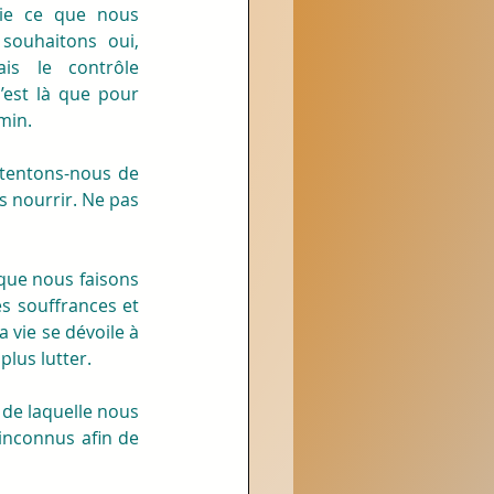
ie ce que nous 
ouhaitons oui, 
is le contrôle 
n’est là que pour 
min.
ntentons-nous de 
s nourrir. Ne pas 
que nous faisons 
es souffrances et 
 vie se dévoile à 
plus lutter.
 de laquelle nous 
inconnus afin de 