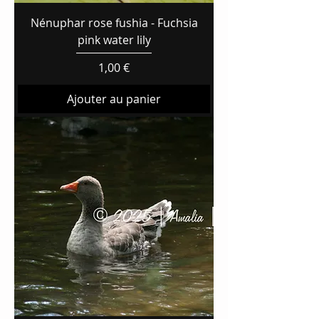
Nénuphar rose fushia - Fuchsia
pink water lily
Prix
1,00 €
Ajouter au panier