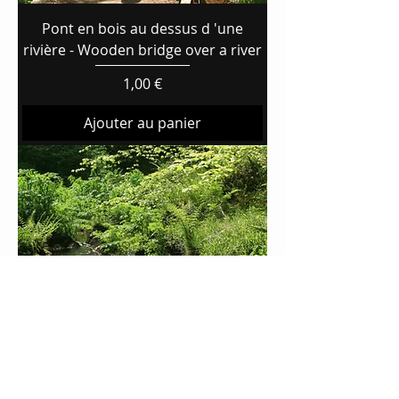
Pont en bois au dessus d 'une
rivière - Wooden bridge over a river
Prix
1,00 €
Ajouter au panier